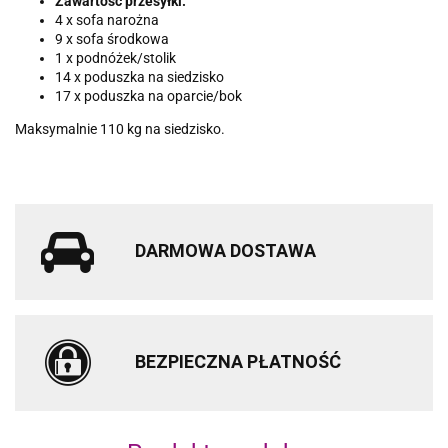
Zawartość przesyłki:
4 x sofa narożna
9 x sofa środkowa
1 x podnóżek/stolik
14 x poduszka na siedzisko
17 x poduszka na oparcie/bok
Maksymalnie 110 kg na siedzisko.
DARMOWA DOSTAWA
BEZPIECZNA PŁATNOŚĆ