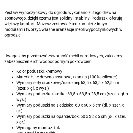
Zestaw wypoczynkowy do ogrodu wykonano z litego drewna
sosnowego, dzięki czemu jest solidny i stabilny. Poduszki oferują
większy komfort. Możesz zestawiać ten komplet z innymi
modułami i tworzyć własne aranżacje mebli wypoczynkowych w
ogrodzie!
Uwaga: aby przedłużyć żywotność mebli ogrodowych, zalecamy
zabezpieczenie ich wodoodpornym pokrowcem.
Kolor poduszki: kremowy
Materiał: lite drewno sosnowe, tkanina (100% poliester)
Wymiary sofy środkowej/narożnej: 63,5 x 63,5 x 62,5 cm
(szer. x gł. x wys.)
Wymiary podnóżka/stolika: 63,5 x 63,5 x 28,5 cm (szer. x gł. x
wys.)
Wymiary poduszki na siedzisko: 60 x 60 x 5 cm (dł. x szer. x
gr.)
Wymiary poduszki na oparcie/bok: 60 x 32 x 5 cm (dł. x szer.
x gr.)
Wymagany montaż: tak