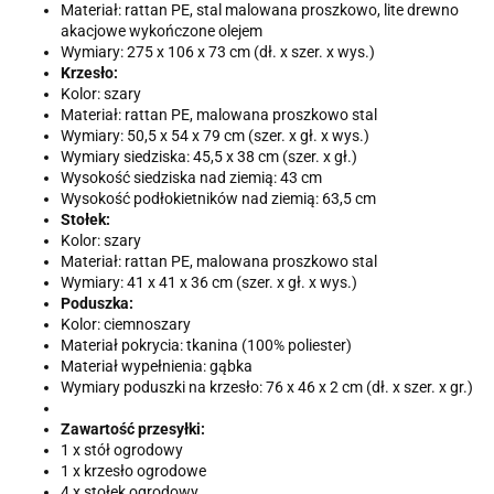
Materiał: rattan PE, stal malowana proszkowo, lite drewno
akacjowe wykończone olejem
Wymiary: 275 x 106 x 73 cm (dł. x szer. x wys.)
Krzesło:
Kolor: szary
Materiał: rattan PE, malowana proszkowo stal
Wymiary: 50,5 x 54 x 79 cm (szer. x gł. x wys.)
Wymiary siedziska: 45,5 x 38 cm (szer. x gł.)
Wysokość siedziska nad ziemią: 43 cm
Wysokość podłokietników nad ziemią: 63,5 cm
Stołek:
Kolor: szary
Materiał: rattan PE, malowana proszkowo stal
Wymiary: 41 x 41 x 36 cm (szer. x gł. x wys.)
Poduszka:
Kolor: ciemnoszary
Materiał pokrycia: tkanina (100% poliester)
Materiał wypełnienia: gąbka
Wymiary poduszki na krzesło: 76 x 46 x 2 cm (dł. x szer. x gr.)
Zawartość przesyłki:
1 x stół ogrodowy
1 x krzesło ogrodowe
4 x stołek ogrodowy