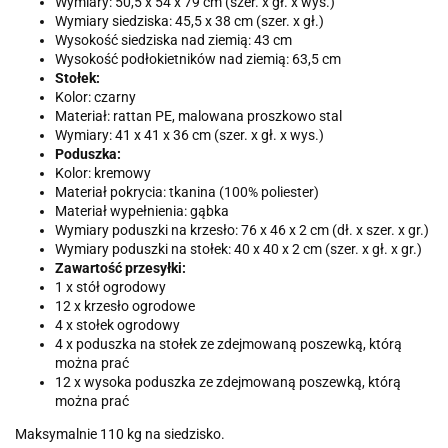
Wymiary: 50,5 x 54 x 79 cm (szer. x gł. x wys.)
Wymiary siedziska: 45,5 x 38 cm (szer. x gł.)
Wysokość siedziska nad ziemią: 43 cm
Wysokość podłokietników nad ziemią: 63,5 cm
Stołek:
Kolor: czarny
Materiał: rattan PE, malowana proszkowo stal
Wymiary: 41 x 41 x 36 cm (szer. x gł. x wys.)
Poduszka:
Kolor: kremowy
Materiał pokrycia: tkanina (100% poliester)
Materiał wypełnienia: gąbka
Wymiary poduszki na krzesło: 76 x 46 x 2 cm (dł. x szer. x gr.)
Wymiary poduszki na stołek: 40 x 40 x 2 cm (szer. x gł. x gr.)
Zawartość przesyłki:
1 x stół ogrodowy
12 x krzesło ogrodowe
4 x stołek ogrodowy
4 x poduszka na stołek ze zdejmowaną poszewką, którą
można prać
12 x wysoka poduszka ze zdejmowaną poszewką, którą
można prać
Maksymalnie 110 kg na siedzisko.