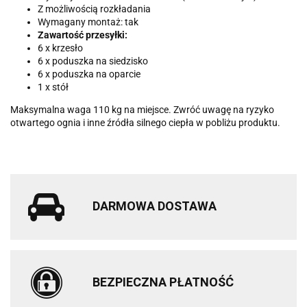
Z możliwością rozkładania
Wymagany montaż: tak
Zawartość przesyłki:
6 x krzesło
6 x poduszka na siedzisko
6 x poduszka na oparcie
1 x stół
Maksymalna waga 110 kg na miejsce. Zwróć uwagę na ryzyko
otwartego ognia i inne źródła silnego ciepła w pobliżu produktu.
DARMOWA DOSTAWA
BEZPIECZNA PŁATNOŚĆ