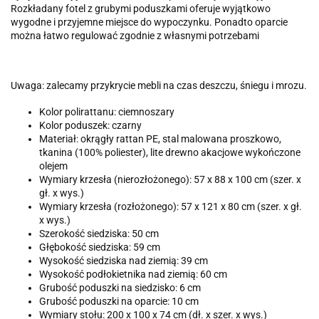
Rozkładany fotel z grubymi poduszkami oferuje wyjątkowo
wygodne i przyjemne miejsce do wypoczynku. Ponadto oparcie
można łatwo regulować zgodnie z własnymi potrzebami
Uwaga: zalecamy przykrycie mebli na czas deszczu, śniegu i mrozu.
Kolor polirattanu: ciemnoszary
Kolor poduszek: czarny
Materiał: okrągły rattan PE, stal malowana proszkowo,
tkanina (100% poliester), lite drewno akacjowe wykończone
olejem
Wymiary krzesła (nierozłożonego): 57 x 88 x 100 cm (szer. x
gł. x wys.)
Wymiary krzesła (rozłożonego): 57 x 121 x 80 cm (szer. x gł.
x wys.)
Szerokość siedziska: 50 cm
Głębokość siedziska: 59 cm
Wysokość siedziska nad ziemią: 39 cm
Wysokość podłokietnika nad ziemią: 60 cm
Grubość poduszki na siedzisko: 6 cm
Grubość poduszki na oparcie: 10 cm
Wymiary stołu: 200 x 100 x 74 cm (dł. x szer. x wys.)