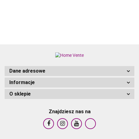
4629.97
4642.03
PODUSZKI
PODUSZ
PODUSZKAMI
WYPOCZYNKOWY
ALUMINIUM
ALUMIN
WOSKOWY BRĄZ
PODUSZKI SZARY
ANTRACYT
ANTRAC
RATTAN PE
Dane adresowe
Informacje
O sklepie
Znajdziesz nas na