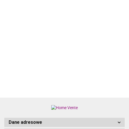
9-CZ. ZESTAW
9-CZ. ZESTAW
9-CZ. ZESTAW
KRZESŁA
MEBLI
MEBLI
MEBLI
OGRODOWE 6
OGRODOWYCH
OGRODOWYCH
OGRODOWYCH
SZT.
4158.98
3801.25
4114.23
3716.22
Z
Z
Z
ANTRACYTO
PODUSZKAMI
PODUSZKAMI
PODUSZKAMI
PODUSZKI
BEŻOWY
CZARNY
RATTAN PE
DREWNO
POLIRATTAN
RATTAN PE
SZARY
TEKOWE
Dane adresowe