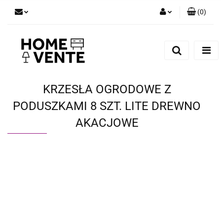
(
0
)
Zaloguj się
Zarejestruj się
Dodaj zgłoszenie
Zgody cookies
KRZESŁA OGRODOWE Z
PODUSZKAMI 8 SZT. LITE DREWNO
AKACJOWE