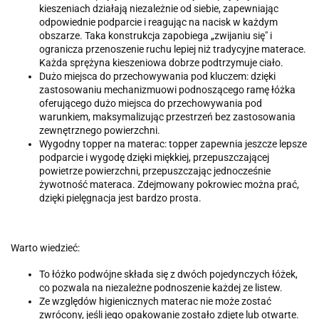
kieszeniach działają niezależnie od siebie, zapewniając
odpowiednie podparcie i reagując na nacisk w każdym
obszarze. Taka konstrukcja zapobiega „zwijaniu się" i
ogranicza przenoszenie ruchu lepiej niż tradycyjne materace.
Każda sprężyna kieszeniowa dobrze podtrzymuje ciało.
Dużo miejsca do przechowywania pod kluczem: dzięki
zastosowaniu mechanizmuowi podnoszącego ramę łóżka
oferującego dużo miejsca do przechowywania pod
warunkiem, maksymalizując przestrzeń bez zastosowania
zewnętrznego powierzchni.
Wygodny topper na materac: topper zapewnia jeszcze lepsze
podparcie i wygodę dzięki miękkiej, przepuszczającej
powietrze powierzchni, przepuszczając jednocześnie
żywotność materaca. Zdejmowany pokrowiec można prać,
dzięki pielęgnacja jest bardzo prosta.
Warto wiedzieć:
To łóżko podwójne składa się z dwóch pojedynczych łóżek,
co pozwala na niezależne podnoszenie każdej ze listew.
Ze względów higienicznych materac nie może zostać
zwrócony, jeśli jego opakowanie zostało zdjęte lub otwarte.