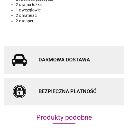
2 x rama łóżka
1 x wezgłowie
2 x materac
2 x topper
DARMOWA DOSTAWA
BEZPIECZNA PŁATNOŚĆ
Produkty podobne