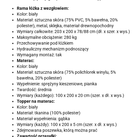
Rama łóżka z wezgłowiem:
Kolor: biały
Materiał: sztuczna skóra (75% PVC, 5% bawełna, 20%
poliester), metal, sklejka, materiał drewnopochodny
Wymiary całkowite: 203 x 200 x 78/88 cm (dł. x szer. x wys.)
Maksymalne obciążenie: 280 kg
Przechowywanie pod łóżkiem
Hydrauliczny mechanizm podnoszący
Wymagany montaż: tak
Materac:
Kolor: biały
Materiał: sztuczna skóra (75% polichlorek winylu, 5%
bawełna, 20% poliester)
Wypełnienie: sprężyny kieszeniowe, pianka
Twardość: średnia
Wymiary (każdego): 100 x 200 x 20 cm (szer. x dł. x wys.)
Topper na materac:
Kolor: biały
Materiał: tkanina (100% poliester)
Materiał wypełnienia: gąbka
Wymiary (każdy): 100 x 200 x 5 cm (szer. x dł. x wys.)
Zdejmowana poszewka, którą można prać
Zawartość przesyłki: