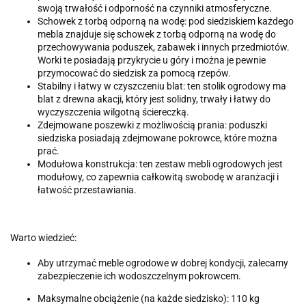
swoją trwałość i odporność na czynniki atmosferyczne.
Schowek z torbą odporną na wodę: pod siedziskiem każdego
mebla znajduje się schowek z torbą odporną na wodę do
przechowywania poduszek, zabawek i innych przedmiotów.
Worki te posiadają przykrycie u góry i można je pewnie
przymocować do siedzisk za pomocą rzepów.
Stabilny i łatwy w czyszczeniu blat: ten stolik ogrodowy ma
blat z drewna akacji, który jest solidny, trwały i łatwy do
wyczyszczenia wilgotną ściereczką.
Zdejmowane poszewki z możliwością prania: poduszki
siedziska posiadają zdejmowane pokrowce, które można
prać.
Modułowa konstrukcja: ten zestaw mebli ogrodowych jest
modułowy, co zapewnia całkowitą swobodę w aranżacji i
łatwość przestawiania.
Warto wiedzieć:
Aby utrzymać meble ogrodowe w dobrej kondycji, zalecamy
zabezpieczenie ich wodoszczelnym pokrowcem.
Maksymalne obciążenie (na każde siedzisko): 110 kg