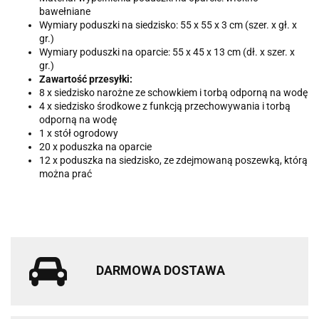
bawełniane
Wymiary poduszki na siedzisko: 55 x 55 x 3 cm (szer. x gł. x
gr.)
Wymiary poduszki na oparcie: 55 x 45 x 13 cm (dł. x szer. x
gr.)
Zawartość przesyłki:
8 x siedzisko narożne ze schowkiem i torbą odporną na wodę
4 x siedzisko środkowe z funkcją przechowywania i torbą
odporną na wodę
1 x stół ogrodowy
20 x poduszka na oparcie
12 x poduszka na siedzisko, ze zdejmowaną poszewką, którą
można prać
DARMOWA DOSTAWA