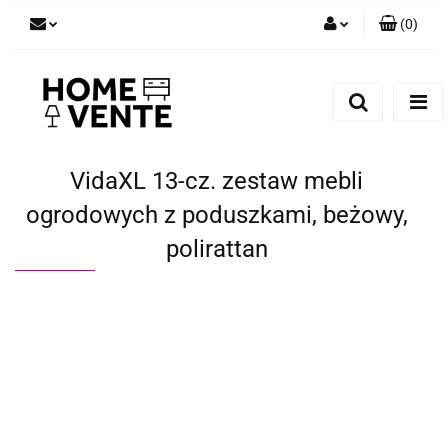
(
0
)
Zaloguj się
Zarejestruj się
Dodaj zgłoszenie
Zgody cookies
VidaXL 13-cz. zestaw mebli
ogrodowych z poduszkami, beżowy,
polirattan