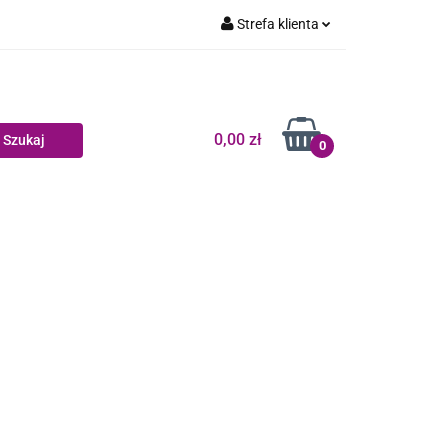
Strefa klienta
Dziecko
Zaloguj się
Zarejestruj się
Dodaj zgłoszenie
0,00 zł
0
Zgody cookies
log