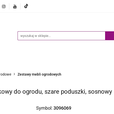
Ogród
Narzędzia
Biznes i Przemysł
Sport
Biznes i Przemysł
Sport
Dziecko
Inne
B
rodowe
Zestawy mebli ogrodowych
kowy do ogrodu, szare poduszki, sosnowy
Symbol:
3096069