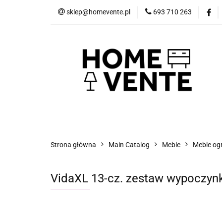
sklep@homevente.pl
693 710 263
Meble
Dom i 
Inne
Blog
Meble
Dom i Ogród
Narzędzia
Strona główna
Main Catalog
Meble
Meble og
VidaXL 13-cz. zestaw wypoczyn