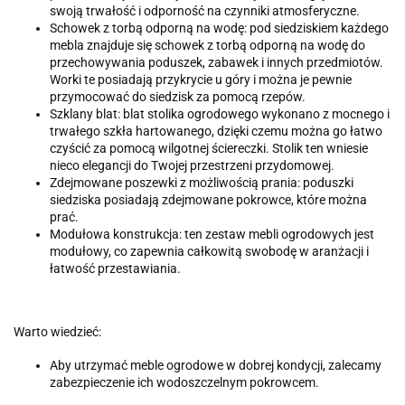
swoją trwałość i odporność na czynniki atmosferyczne.
Schowek z torbą odporną na wodę: pod siedziskiem każdego
mebla znajduje się schowek z torbą odporną na wodę do
przechowywania poduszek, zabawek i innych przedmiotów.
Worki te posiadają przykrycie u góry i można je pewnie
przymocować do siedzisk za pomocą rzepów.
Szklany blat: blat stolika ogrodowego wykonano z mocnego i
trwałego szkła hartowanego, dzięki czemu można go łatwo
czyścić za pomocą wilgotnej ściereczki. Stolik ten wniesie
nieco elegancji do Twojej przestrzeni przydomowej.
Zdejmowane poszewki z możliwością prania: poduszki
siedziska posiadają zdejmowane pokrowce, które można
prać.
Modułowa konstrukcja: ten zestaw mebli ogrodowych jest
modułowy, co zapewnia całkowitą swobodę w aranżacji i
łatwość przestawiania.
Warto wiedzieć:
Aby utrzymać meble ogrodowe w dobrej kondycji, zalecamy
zabezpieczenie ich wodoszczelnym pokrowcem.