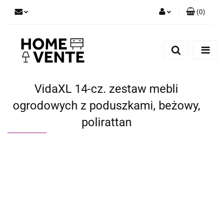
(
0
)
Zaloguj się
Zarejestruj się
Dodaj zgłoszenie
Zgody cookies
VidaXL 14-cz. zestaw mebli
ogrodowych z poduszkami, beżowy,
polirattan