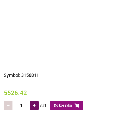
Symbol:
3156811
5526.42
szt.
Do koszyka