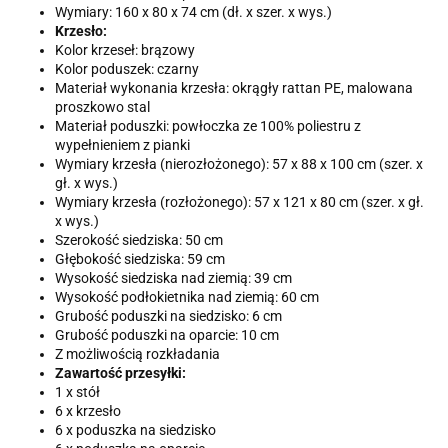
Wymiary: 160 x 80 x 74 cm (dł. x szer. x wys.)
Krzesło:
Kolor krzeseł: brązowy
Kolor poduszek: czarny
Materiał wykonania krzesła: okrągły rattan PE, malowana
proszkowo stal
Materiał poduszki: powłoczka ze 100% poliestru z
wypełnieniem z pianki
Wymiary krzesła (nierozłożonego): 57 x 88 x 100 cm (szer. x
gł. x wys.)
Wymiary krzesła (rozłożonego): 57 x 121 x 80 cm (szer. x gł.
x wys.)
Szerokość siedziska: 50 cm
Głębokość siedziska: 59 cm
Wysokość siedziska nad ziemią: 39 cm
Wysokość podłokietnika nad ziemią: 60 cm
Grubość poduszki na siedzisko: 6 cm
Grubość poduszki na oparcie: 10 cm
Z możliwością rozkładania
Zawartość przesyłki:
1 x stół
6 x krzesło
6 x poduszka na siedzisko