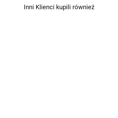
Inni Klienci kupili również
10-CZ.
ZESTAW
10-CZ.
MEBLI DO
4031.74
ZESTAW
OGRODU
10-CZ ZESTAW
10-CZ.
MEBLI
KREMOWE
WYPOCZYNKOWY
OGRODOWY
5888.11
OGRODOWY
PODUSZKI
DO OGRODU Z
ZESTAW
4472.68
4642.03
PODUSZKI
BAMBUS
PODUSZKAMI
WYPOCZYNKOWY
ALUMINIUM
WOSKOWY BRĄZ
PODUSZKI SZARY
ANTRACYT
RATTAN PE