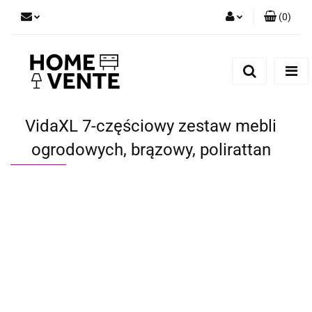
(
0
)
Zaloguj się
Zarejestruj się
Dodaj zgłoszenie
Zgody cookies
VidaXL 7-częściowy zestaw mebli
ogrodowych, brązowy, polirattan