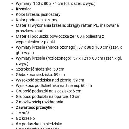
Wymiary: 160 x 80 x 74 cm (dł. x szer. x wys.)
Krzesło:
Kolor krzesła: jasnoszary
Kolor poduszek: czarny
Materiał wykonania krzesła: okrągły rattan PE, malowana
proszkowo stal
Materiał poduszki: powłoczka ze 100% poliestru z
wypełnieniem z pianki
Wymiary krzesła (nierozłożonego): 57 x 88 x 100 cm (szer. x
gł. x wys.)
Wymiary krzesła (rozłożonego): 57 x 121 x 80 cm (szer. x gł.
x wys.)
Szerokość siedziska: 50 cm
Głębokość siedziska: 59 cm
Wysokość siedziska nad ziemią: 39 cm
Wysokość podłokietnika nad ziemią: 60 cm
Grubość poduszki na siedzisko: 6 cm
Grubość poduszki na oparcie: 10 cm
Z możliwością rozkładania
Zawartość przesyłki:
1 x stół
6 x krzesło
6 x poduszka na siedzisko