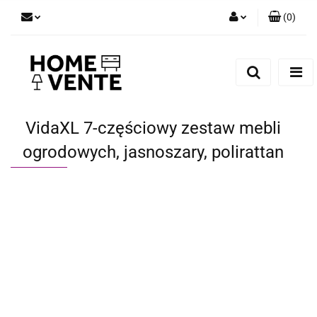
(
0
)
Zaloguj się
Zarejestruj się
Dodaj zgłoszenie
Zgody cookies
VidaXL 7-częściowy zestaw mebli
ogrodowych, jasnoszary, polirattan