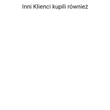
Inni Klienci kupili również
10-CZ.
ZESTAW
10-CZ.
MEBLI DO
4023.40
ZESTAW
OGRODU
10-CZ ZESTAW
10-CZ.
MEBLI
KREMOWE
WYPOCZYNKOWY
OGRODOWY
5888.11
OGRODOWY
PODUSZKI
DO OGRODU Z
ZESTAW
4472.68
4634.46
PODUSZKI
BAMBUS
PODUSZKAMI
WYPOCZYNKOWY
ALUMINIUM
WOSKOWY BRĄZ
PODUSZKI SZARY
ANTRACYT
RATTAN PE