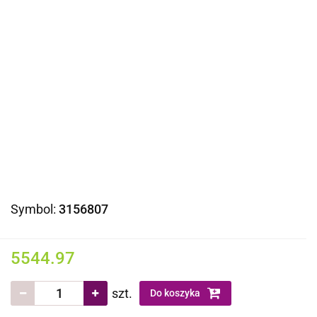
Symbol:
3156807
5544.97
szt.
Do koszyka