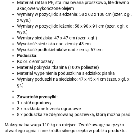
Materiał: rattan PE, stal malowana proszkowo, lite drewno
akacjowe wykończone olejem
Wymiary w pozycji do siedzenia: 58 x 62 x 108 cm (szer. x gł.
x wys.)
Wymiary w pozycji do leżenia: 58 x 90 x 91 cm (szer. x gł. x
wys.)
Wymiary siedziska: 47 x 47 cm (szer. x gł.)
Wysokość siedziska nad ziemią: 43 cm
Wysokość podłokietników nad ziemią: 67 cm
Poduszka:
Kolor: ciemnoszary
Materiał pokrycia: tkanina (100% poliester)
Materiał wypełnienia poduszki na siedzisko: pianka
Wymiary poduszki na siedzisko: 47 x 45 x 4 cm (szer. x gł. x
gr.)
Zawartość przesyłki:
1 x stół ogrodowy
8 x rozkładane krzesło ogrodowe
8 x poduszka ze zdejmowaną poszewką, którą można prać
Maksymalna waga 110 kg na miejsce. Zwróć uwagę na ryzyko
otwartego ognia i inne źródła silnego ciepła w pobliżu produktu.