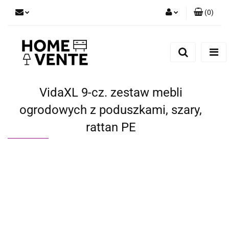
(
0
)
Zaloguj się
Zarejestruj się
Dodaj zgłoszenie
Zgody cookies
VidaXL 9-cz. zestaw mebli
ogrodowych z poduszkami, szary,
rattan PE