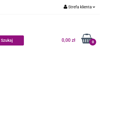
Strefa klienta
Dziecko
Zaloguj się
Zarejestruj się
Dodaj zgłoszenie
0,00 zł
0
Zgody cookies
log