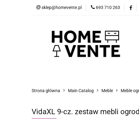
sklep@homevente.pl
693 710 263
Meble
Dom i 
Inne
Blog
Meble
Dom i Ogród
Narzędzia
Strona główna
Main Catalog
Meble
Meble og
VidaXL 9-cz. zestaw mebli ogrod