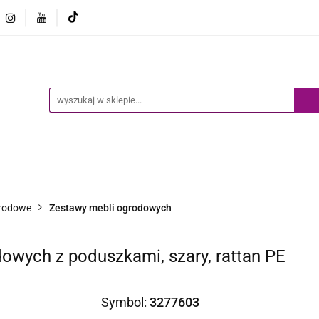
Ogród
Narzędzia
Biznes i Przemysł
Sport
Biznes i Przemysł
Sport
Dziecko
Inne
B
rodowe
Zestawy mebli ogrodowych
owych z poduszkami, szary, rattan PE
Symbol:
3277603