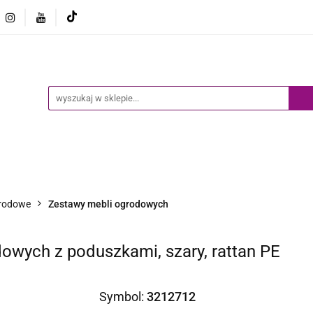
Ogród
Narzędzia
Biznes i Przemysł
Sport
Biznes i Przemysł
Sport
Dziecko
Inne
B
rodowe
Zestawy mebli ogrodowych
owych z poduszkami, szary, rattan PE
Symbol:
3212712