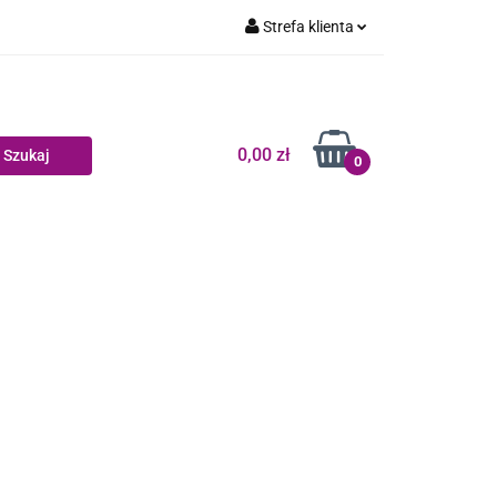
Strefa klienta
Dziecko
Zaloguj się
Zarejestruj się
Dodaj zgłoszenie
0,00 zł
0
Zgody cookies
log