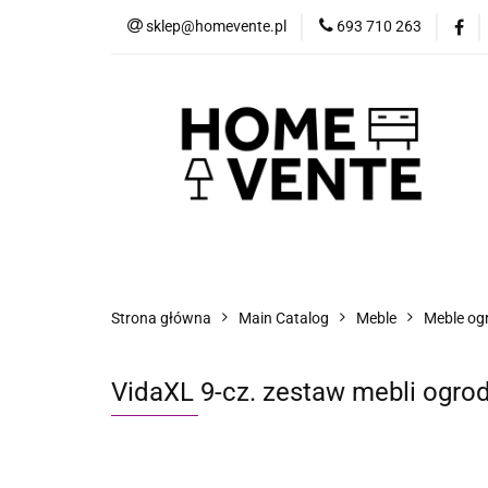
sklep@homevente.pl
693 710 263
Meble
Dom i 
Inne
Blog
Meble
Dom i Ogród
Narzędzia
Strona główna
Main Catalog
Meble
Meble og
VidaXL 9-cz. zestaw mebli ogrod