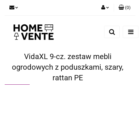
(
0
)
Zaloguj się
Zarejestruj się
Dodaj zgłoszenie
Zgody cookies
VidaXL 9-cz. zestaw mebli
ogrodowych z poduszkami, szary,
rattan PE