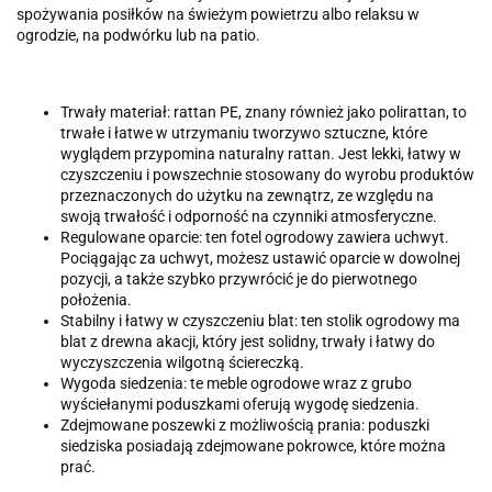
spożywania posiłków na świeżym powietrzu albo relaksu w
ogrodzie, na podwórku lub na patio.
Trwały materiał: rattan PE, znany również jako polirattan, to
trwałe i łatwe w utrzymaniu tworzywo sztuczne, które
wyglądem przypomina naturalny rattan. Jest lekki, łatwy w
czyszczeniu i powszechnie stosowany do wyrobu produktów
przeznaczonych do użytku na zewnątrz, ze względu na
swoją trwałość i odporność na czynniki atmosferyczne.
Regulowane oparcie: ten fotel ogrodowy zawiera uchwyt.
Pociągając za uchwyt, możesz ustawić oparcie w dowolnej
pozycji, a także szybko przywrócić je do pierwotnego
położenia.
Stabilny i łatwy w czyszczeniu blat: ten stolik ogrodowy ma
blat z drewna akacji, który jest solidny, trwały i łatwy do
wyczyszczenia wilgotną ściereczką.
Wygoda siedzenia: te meble ogrodowe wraz z grubo
wyściełanymi poduszkami oferują wygodę siedzenia.
Zdejmowane poszewki z możliwością prania: poduszki
siedziska posiadają zdejmowane pokrowce, które można
prać.