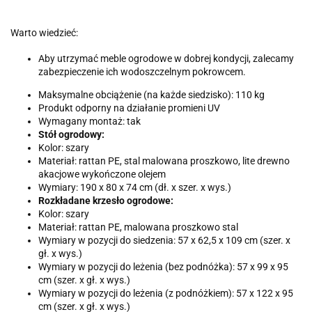
Warto wiedzieć:
Aby utrzymać meble ogrodowe w dobrej kondycji, zalecamy
zabezpieczenie ich wodoszczelnym pokrowcem.
Maksymalne obciążenie (na każde siedzisko): 110 kg
Produkt odporny na działanie promieni UV
Wymagany montaż: tak
Stół ogrodowy:
Kolor: szary
Materiał: rattan PE, stal malowana proszkowo, lite drewno
akacjowe wykończone olejem
Wymiary: 190 x 80 x 74 cm (dł. x szer. x wys.)
Rozkładane krzesło ogrodowe:
Kolor: szary
Materiał: rattan PE, malowana proszkowo stal
Wymiary w pozycji do siedzenia: 57 x 62,5 x 109 cm (szer. x
gł. x wys.)
Wymiary w pozycji do leżenia (bez podnóżka): 57 x 99 x 95
cm (szer. x gł. x wys.)
Wymiary w pozycji do leżenia (z podnóżkiem): 57 x 122 x 95
cm (szer. x gł. x wys.)