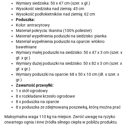
Wymiary siedziska: 50 x 47 cm (szer. x gł.)
Wysokość siedziska nad ziemią: 43 cm
Wysokość podłokietników nad ziemią: 62 cm
Poduszka:
Kolor: antracytowy
Materiał pokrycia: tkanina (100% poliester)
Materiał wypełnienia poduszki na siedzisko: pianka
Materiał wypełnienia poduszki na oparcie: włókno
bawełniane
Wymiary małej poduszki na siedzisko: 50 x 47 x 3 cm (szer. x
gł. x gr.)
Wymiary dużej poduszki na siedzisko: 50 x 82 x 3 cm (szer. x
gł. x gr.)
Wymiary poduszki na oparcie: 68 x 50 x 10 cm (dł. x szer. x
gr.)
Zawartość przesyłki:
1 x stół ogrodowy
8 x rozkładane krzesło ogrodowe
8 x poduszka na oparcie
8 x poduszka ze zdejmowaną poszewką, którą można prać
Maksymalna waga 110 kg na miejsce. Zwróć uwagę na ryzyko
otwartego ognia i inne źródła silnego ciepła w pobliżu produktu.