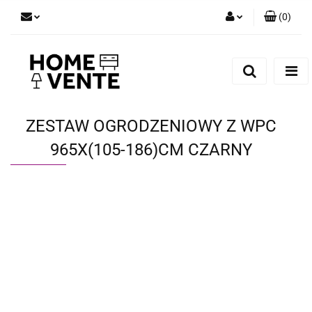
(
0
)
Zaloguj się
Zarejestruj się
Dodaj zgłoszenie
Zgody cookies
ZESTAW OGRODZENIOWY Z WPC
965X(105-186)CM CZARNY