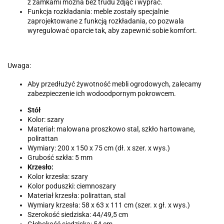
z zamkami można bez trudu zdjąć i wyprać.
Funkcja rozkładania: meble zostały specjalnie
zaprojektowane z funkcją rozkładania, co pozwala
wyregulować oparcie tak, aby zapewnić sobie komfort.
Uwaga:
Aby przedłużyć żywotność mebli ogrodowych, zalecamy
zabezpieczenie ich wodoodpornym pokrowcem.
Stół
Kolor: szary
Materiał: malowana proszkowo stal, szkło hartowane,
polirattan
Wymiary: 200 x 150 x 75 cm (dł. x szer. x wys.)
Grubość szkła: 5 mm
Krzesło:
Kolor krzesła: szary
Kolor poduszki: ciemnoszary
Materiał krzesła: polirattan, stal
Wymiary krzesła: 58 x 63 x 111 cm (szer. x gł. x wys.)
Szerokość siedziska: 44/49,5 cm