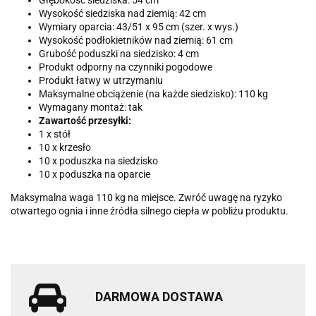
Głębokość siedziska: 54 cm
Wysokość siedziska nad ziemią: 42 cm
Wymiary oparcia: 43/51 x 95 cm (szer. x wys.)
Wysokość podłokietników nad ziemią: 61 cm
Grubość poduszki na siedzisko: 4 cm
Produkt odporny na czynniki pogodowe
Produkt łatwy w utrzymaniu
Maksymalne obciążenie (na każde siedzisko): 110 kg
Wymagany montaż: tak
Zawartość przesyłki:
1 x stół
10 x krzesło
10 x poduszka na siedzisko
10 x poduszka na oparcie
Maksymalna waga 110 kg na miejsce. Zwróć uwagę na ryzyko
otwartego ognia i inne źródła silnego ciepła w pobliżu produktu.
DARMOWA DOSTAWA