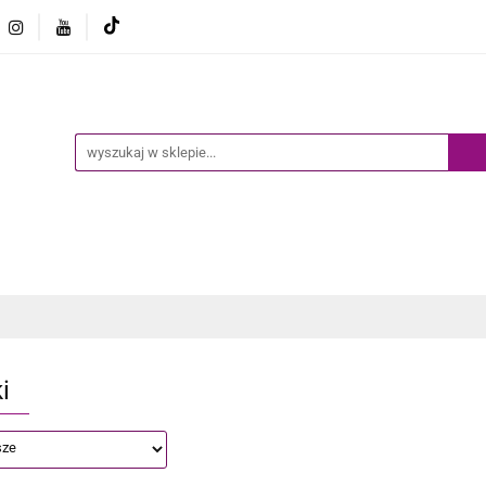
Ogród
Narzędzia
Biznes i Przemysł
Sport
Biznes i Przemysł
Sport
Dziecko
Inne
B
i