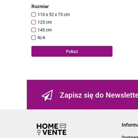
Rozmiar
110 x 52 x 75 cm
123 cm
145 cm
N/A
Pokaż
Zapisz się do Newslett
Inform
Dostaw