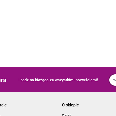
era
I bądź na bieżąco ze wszystkimi nowościami!
acje
O sklepie
a
O nas