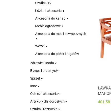
Szafki RTV
Łóżka i akcesoria
Akcesoria do kanap
Meble ogrodowe
Akcesoria do mebli zewnętrznych
Wózki
Akcesoria do półek i regałów
Zdrowie i uroda
Biznes i przemysł
Sprzęt
Inne
ŁAWKA
MAHON
Odzież i akcesoria
Artykuły dla dorosłych
401.58
Sztuka i rozrywka