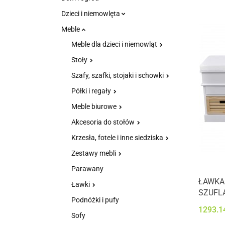
Dzieci i niemowlęta
Meble
Meble dla dzieci i niemowląt
Stoły
Szafy, szafki, stojaki i schowki
Półki i regały
Meble biurowe
Akcesoria do stołów
Krzesła, fotele i inne siedziska
Zestawy mebli
Parawany
ŁAWKA
Ławki
SZUFLA
Podnóżki i pufy
1293.1
Sofy