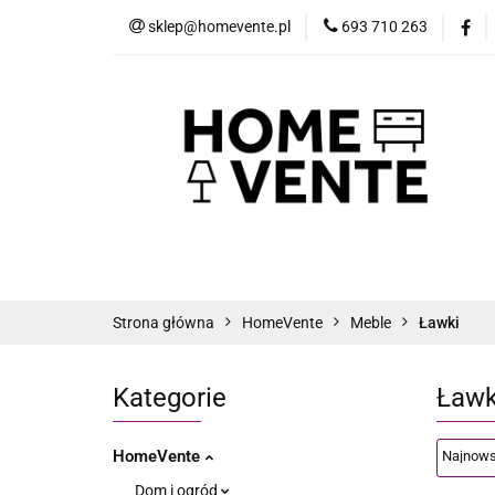
sklep@homevente.pl
693 710 263
Meble
Dom i 
Inne
Blog
Meble
Dom i Ogród
Narzędzia
Strona główna
HomeVente
Meble
Ławki
Kategorie
Ławk
HomeVente
Dom i ogród