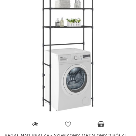
REGAŁ NAD PRALKĘ ŁAZIENKOWY METALOWY 2 PÓŁKI