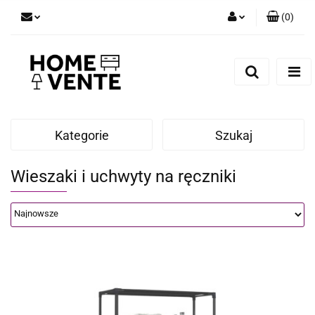
(
0
)
Zaloguj się
Zarejestruj się
Dodaj zgłoszenie
Zgody cookies
Kategorie
Szukaj
Wieszaki i uchwyty na ręczniki