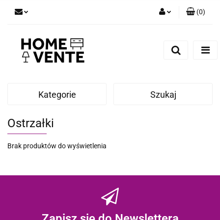
(
0
)
Zaloguj się
Zarejestruj się
Dodaj zgłoszenie
Zgody cookies
Kategorie
Szukaj
Ostrzałki
Brak produktów do wyświetlenia
Zapisz się do Newslettera