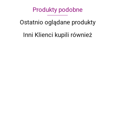
Produkty podobne
Ostatnio oglądane produkty
Inni Klienci kupili również
BESTWAY
BESTWAY
BESTWAY
BASEN
BASEN
BESTWAY
OWALNY
BASEN
OGRODOWY
NAZIEMN
BASEN FAST
BASEN
DMUCHANY
506.01
350X90CM
4611.50
DLA
2015.15
1694.62
SET Z
POWER
FAST SET
SZARY
515.89
DZIECI
ZESTAWEM
STEEL Z
OKRĄGŁY
STEEL
AKCESORIÓW
ZESTAWEM
457X122CM