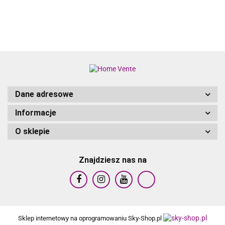
PRO UV
457X 84CM
488X 305X
CAREFUL
57313
107CM
244X51C
Dane adresowe
Informacje
O sklepie
Znajdziesz nas na
Sklep internetowy na oprogramowaniu Sky-Shop.pl