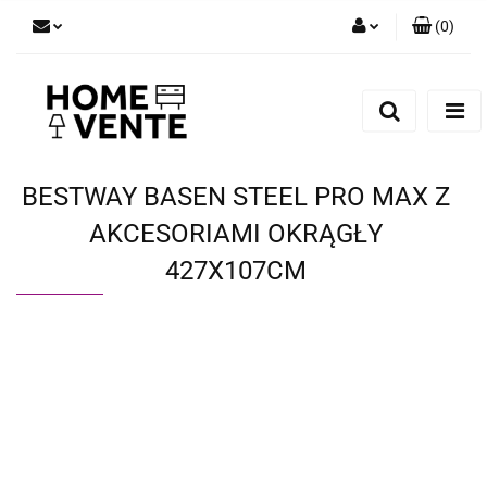
(
0
)
Zaloguj się
Zarejestruj się
Dodaj zgłoszenie
Zgody cookies
BESTWAY BASEN STEEL PRO MAX Z
AKCESORIAMI OKRĄGŁY
427X107CM