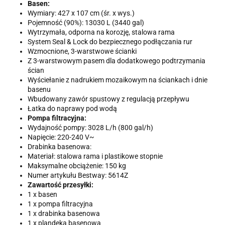
Basen:
Wymiary: 427 x 107 cm (śr. x wys.)
Pojemność (90%): 13030 L (3440 gal)
Wytrzymała, odporna na korozję, stalowa rama
System Seal & Lock do bezpiecznego podłączania rur
Wzmocnione, 3-warstwowe ścianki
Z 3-warstwowym pasem dla dodatkowego podtrzymania
ścian
Wyściełanie z nadrukiem mozaikowym na ściankach i dnie
basenu
Wbudowany zawór spustowy z regulacją przepływu
Łatka do naprawy pod wodą
Pompa filtracyjna:
Wydajność pompy: 3028 L/h (800 gal/h)
Napięcie: 220-240 V~
Drabinka basenowa:
Materiał: stalowa rama i plastikowe stopnie
Maksymalne obciążenie: 150 kg
Numer artykułu Bestway: 5614Z
Zawartość przesyłki:
1 x basen
1 x pompa filtracyjna
1 x drabinka basenowa
1 x plandeka basenowa