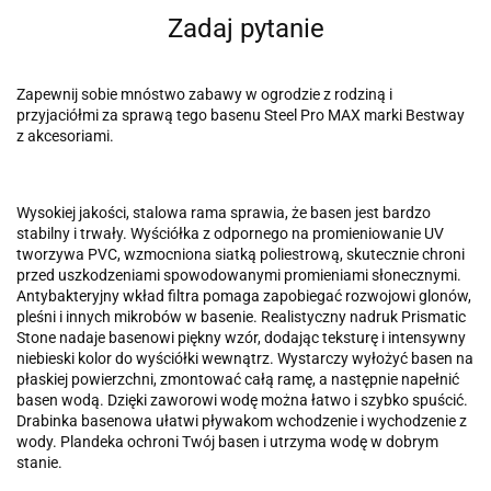
Zadaj pytanie
Zapewnij sobie mnóstwo zabawy w ogrodzie z rodziną i
przyjaciółmi za sprawą tego basenu Steel Pro MAX marki Bestway
z akcesoriami.
Wysokiej jakości, stalowa rama sprawia, że basen jest bardzo
stabilny i trwały. Wyściółka z odpornego na promieniowanie UV
tworzywa PVC, wzmocniona siatką poliestrową, skutecznie chroni
przed uszkodzeniami spowodowanymi promieniami słonecznymi.
Antybakteryjny wkład filtra pomaga zapobiegać rozwojowi glonów,
pleśni i innych mikrobów w basenie. Realistyczny nadruk Prismatic
Stone nadaje basenowi piękny wzór, dodając teksturę i intensywny
niebieski kolor do wyściółki wewnątrz. Wystarczy wyłożyć basen na
płaskiej powierzchni, zmontować całą ramę, a następnie napełnić
basen wodą. Dzięki zaworowi wodę można łatwo i szybko spuścić.
Drabinka basenowa ułatwi pływakom wchodzenie i wychodzenie z
wody. Plandeka ochroni Twój basen i utrzyma wodę w dobrym
stanie.