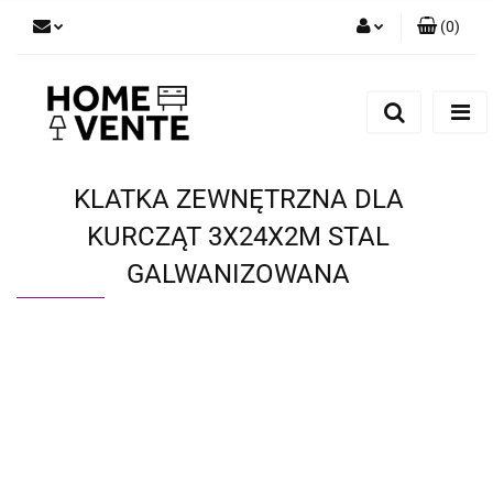
(
0
)
Zaloguj się
Zarejestruj się
Dodaj zgłoszenie
Zgody cookies
KLATKA ZEWNĘTRZNA DLA
KURCZĄT 3X24X2M STAL
GALWANIZOWANA