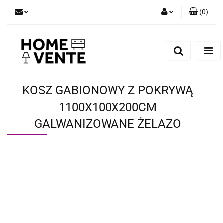
(
0
)
Zaloguj się
Zarejestruj się
Dodaj zgłoszenie
Zgody cookies
KOSZ GABIONOWY Z POKRYWĄ
1100X100X200CM
GALWANIZOWANE ŻELAZO