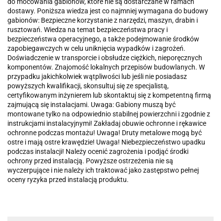
do mocowania gabionów, które nie są dostarczane w ramach
dostawy. Poniższa wiedza jest co najmniej wymagana do budowy
gabionów: Bezpieczne korzystanie z narzędzi, maszyn, drabin i
rusztowań. Wiedza na temat bezpieczeństwa pracy i
bezpieczeństwa operacyjnego, a także podejmowanie środków
zapobiegawczych w celu uniknięcia wypadków i zagrożeń.
Doświadczenie w transporcie i obsłudze ciężkich, nieporęcznych
komponentów. Znajomość lokalnych przepisów budowlanych. W
przypadku jakichkolwiek wątpliwości lub jeśli nie posiadasz
powyższych kwalifikacji, skonsultuj się ze specjalistą,
certyfikowanym inżynierem lub skontaktuj się z kompetentną firmą
zajmującą się instalacjami. Uwaga: Gabiony muszą być
montowane tylko na odpowiednio stabilnej powierzchni i zgodnie z
instrukcjami instalacyjnymi! Zakładaj obuwie ochronne i rękawice
ochronne podczas montażu! Uwaga! Druty metalowe mogą być
ostre i mają ostre krawędzie! Uwaga! Niebezpieczeństwo upadku
podczas instalacji! Należy ocenić zagrożenia i podjąć środki
ochrony przed instalacją. Powyższe ostrzeżenia nie są
wyczerpujące i nie należy ich traktować jako zastępstwo pełnej
oceny ryzyka przed instalacją produktu.