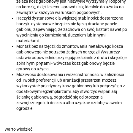
żelaza kosz gabionowy jest niezwykle wytrzymały i odporny
na korozję, dzięki czemu sprawdzi się idealnie do użytku na
zewnątrz w każdych warunkach pogodowych.
Haczyki dystansowe dla większej stabilności: dostarczone
haczyki dystansowe bezpiecznie łączą druciane panele
gabionu, zapewniając, że zachowa on swój kształt nawet po
wypełnieniu go kamieniami, tłuczniem lub innymi
materiałami.
Montaż bez narzędzi: do zmontowania metalowego kosza
gabionowego nie potrzeba żadnych narzędzi! Wystarczy
ustawić odpowiednio przylegające ścianki z drutu i skręcić je
spiralnymi prętami - wówczas kosz gabionowy będzie
gotowy do użycia.
Możliwość dostosowania i wszechstronność: w zależności
od Twoich preferencji lub aranżacji przestrzeni możesz
wykorzystać pojedynczy kosz gabionowy lub połączyć go z
dodatkowymi egzemplarzami, aby stworzyć wspaniałą
ściankę gabionową, odgrodzić się od otoczenia
zewnętrznego lub deszczu albo uzyskać ozdobę w swoim
ogrodzie.
Warto wiedzieć: