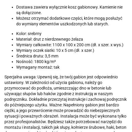
Dostawa zawiera wyłącznie kosz gabionowy. Kamienie nie
są dołączone.
Możesz otrzymać dodatkowe części, które mogą posłużyć
do wymiany elementów uszkodzonych lub starych.
Kolor: srebrny
Materiał: drut z nierdzewnego żelaza
Wymiary całkowite: 1100 x 100 x 200 cm (dł. x szer. x wys.)
Wymiary oczek siatki: 10 x 5 cm (dł. x szer.)
Średnica drutu: 3,5 mm
Nośność: 1800 kg/m³
Wymagany montaż: tak
Specjalna uwaga: Upewnij się, że twój gabion jest odpowiednio
ustawiony. W zależności od użycia gabionu, należy go
przymocować do podłoża, umieszczając dno w betonie lub
używając słupów lub haków zgodnie z instrukcją w naszym
podręczniku. Dokładnie przeczytaj instrukcje i zachowaj podręcznik
do późniejszego użytku. Ważne: Napełniony gabion jest bardzo
ciężki, a jego przewrócenie może prowadzić do niebezpiecznych
sytuacji i poważnych obrażeń. Instalacja może być wykonana tylko
przez profesjonalistów. Będziesz także potrzebować narzędzi do
montażu i instalacji, takich jak słupy, kołnierze śrubowe, haki, beton