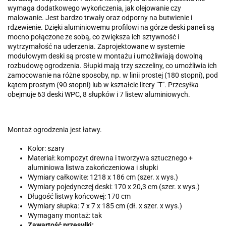
wymaga dodatkowego wykończenia, jak olejowanie czy
malowanie. Jest bardzo trwały oraz odporny na butwienie i
rdzewienie. Dzięki aluminiowemu profilowi na górze deski paneli są
mocno połączone ze sobą, co zwiększa ich sztywność i
wytrzymałość na uderzenia. Zaprojektowane w systemie
modułowym deski są proste w montażu i umożliwiają dowolną
rozbudowę ogrodzenia. Słupki mają trzy szczeliny, co umożliwia ich
zamocowanie na różne sposoby, np. w linii prostej (180 stopni), pod
kątem prostym (90 stopni) lub w kształcie litery "T". Przesyłka
obejmuje 63 deski WPC, 8 słupków i 7 listew aluminiowych.
Montaż ogrodzenia jest łatwy.
Kolor: szary
Materiał: kompozyt drewna i tworzywa sztucznego +
aluminiowa listwa zakończeniowa i słupki
Wymiary całkowite: 1218 x 186 cm (szer. x wys.)
Wymiary pojedynczej deski: 170 x 20,3 cm (szer. x wys.)
Długość listwy końcowej: 170 cm
Wymiary słupka: 7 x 7 x 185 cm (dł. x szer. x wys.)
Wymagany montaż: tak
Zawartość przesyłki: