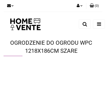
(
0
)
Zaloguj się
Zarejestruj się
Dodaj zgłoszenie
Zgody cookies
OGRODZENIE DO OGRODU WPC
1218X186CM SZARE