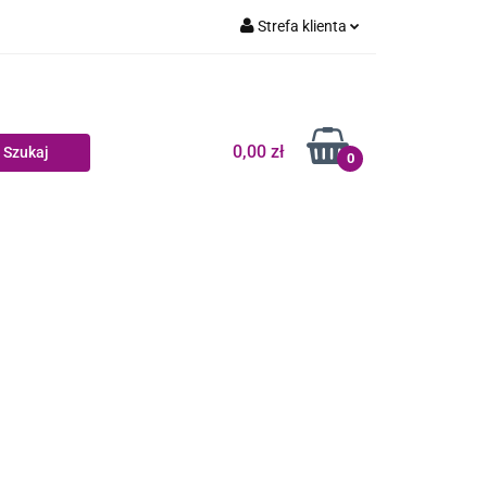
Strefa klienta
Dziecko
Zaloguj się
Zarejestruj się
Dodaj zgłoszenie
0,00 zł
0
Zgody cookies
log