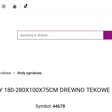
Ogród
Narzędzia
Biznes i Przemysł
Sport
Biznes i Przemysł
Sport
Dziecko
Inne
B
rodowe
Stoły ogrodowe
 180-280X100X75CM DREWNO TEKOWE
Symbol:
44678