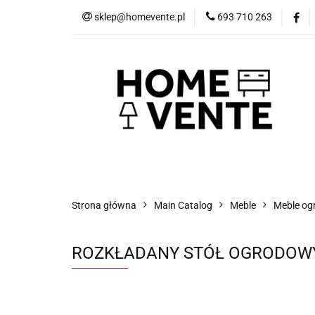
sklep@homevente.pl
693 710 263
Meble
Dom i 
Inne
Blog
Meble
Dom i Ogród
Narzędzia
Strona główna
Main Catalog
Meble
Meble og
ROZKŁADANY STÓŁ OGRODOWY