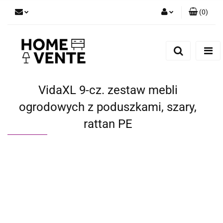
(
0
)
Zaloguj się
Zarejestruj się
Dodaj zgłoszenie
Zgody cookies
VidaXL 9-cz. zestaw mebli
ogrodowych z poduszkami, szary,
rattan PE