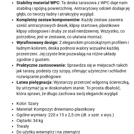
Stabilny materiał WPC:
Ta deska tarasowa z WPC daje nam
stabilną i spójną powierzchnię. Antracytowy odcień dodaje jej
głębi, co tworzy ładny i atrakcyjny wygląd.
Kompletny zestaw komponentów:
Każdy zestaw zawiera
sześć antracytowych desek, klipsy startowe, plastikowe
klipsy odstępowe i śruby ze stali nierdzewnej. Wszystko, co
potrzebne, jest w zestawie, co ułatwia montaż.
Wyrafinowany design:
Z eleganckim prostokątnym profilem i
ładnym kolorem, deska podnosi walory wizualne każdej
przestrzeni. Jej czyste linie pozwalają na różne układy
zgodnie z gustem.
Praktyczne zastosowanie:
Sprawdza się w miejscach takich
jak tarasy, podesty czy szopy, oferując użyteczne i schludne
rozwiązanie podłogowe.
Łatwa pielęgnacja:
Wystarczy przetrzeć wilgotną ściereczką,
by utrzymać ją w doskonałym stanie. To prosta dbałość,
która sprawi, że długo zachowa swój elegancki wygląd.
Kolor: Szary
Materiał: Kompozyt drewniano-plastikowy
Ogólne wymiary: 220 x 15 x 2,5 cm (dł. x szer. x wys.)
Ciężarki: 34 kg
Trwały
Do użytku wewnątrz i na zewnątrz