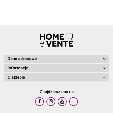
Kompozyt
drewniano-
drewniano-
dre
DREWNIANO-
drewniano-
plastikowy
plastikowy
plas
PLASTIKOWY
plastikowy
Dane adresowe
Informacje
O sklepie
Znajdziesz nas na