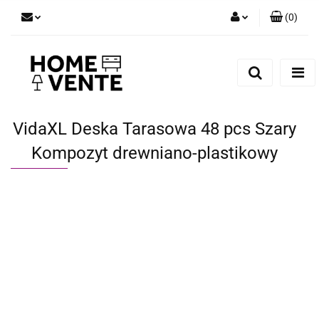
(
0
)
Zaloguj się
Zarejestruj się
Dodaj zgłoszenie
Zgody cookies
VidaXL Deska Tarasowa 48 pcs Szary
Kompozyt drewniano-plastikowy