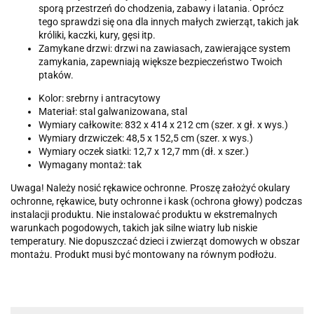
sporą przestrzeń do chodzenia, zabawy i latania. Oprócz
tego sprawdzi się ona dla innych małych zwierząt, takich jak
króliki, kaczki, kury, gęsi itp.
Zamykane drzwi: drzwi na zawiasach, zawierające system
zamykania, zapewniają większe bezpieczeństwo Twoich
ptaków.
Kolor: srebrny i antracytowy
Materiał: stal galwanizowana, stal
Wymiary całkowite: 832 x 414 x 212 cm (szer. x gł. x wys.)
Wymiary drzwiczek: 48,5 x 152,5 cm (szer. x wys.)
Wymiary oczek siatki: 12,7 x 12,7 mm (dł. x szer.)
Wymagany montaż: tak
Uwaga! Należy nosić rękawice ochronne. Proszę założyć okulary
ochronne, rękawice, buty ochronne i kask (ochrona głowy) podczas
instalacji produktu. Nie instalować produktu w ekstremalnych
warunkach pogodowych, takich jak silne wiatry lub niskie
temperatury. Nie dopuszczać dzieci i zwierząt domowych w obszar
montażu. Produkt musi być montowany na równym podłożu.