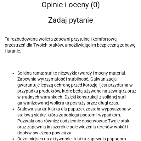
Opinie i oceny (0)
Zadaj pytanie
Ta rozbudowana woliera zapewni przytulną i komfortową
przestrzeń dla Twoich ptaków, umożliwiając im bezpieczną zabawę
i latanie.
Solidna rama: stal to niezwykle twardy i mocny materiał.
Zapewnia wytrzymałość i stabilność. Galwanizacja
gwarantuje lepszą ochronę przed korozją i jest przydatna w
przypadku produktów, które będą używane na zewnątrz oraz
w trudnych warunkach. Dzięki konstrukcji z solidnej stali
galwanizowanej woliera ta posłuży przez długi czas.
Stalowa siatka: klatka dla papużek została wyposażona w
stalową siatkę, która zapobiega psotom i wypadkom.
Pozwala ona również codziennie obserwować Twoje ptaki
oraz zapewnia im szerokie pole widzenia terenów wokół i
dopływ świeżego powietrza.
Dużo miejsca na aktywności: klatka zapewnia papugom