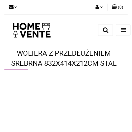
(
0
)
Zaloguj się
Zarejestruj się
Dodaj zgłoszenie
Zgody cookies
WOLIERA Z PRZEDŁUŻENIEM
SREBRNA 832X414X212CM STAL