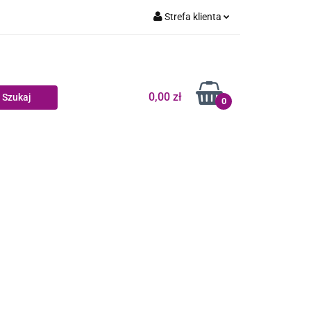
Strefa klienta
Dziecko
Zaloguj się
Zarejestruj się
Dodaj zgłoszenie
0,00 zł
0
Zgody cookies
log