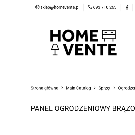
sklep@homevente.pl
693 710 263
Meble
Dom i 
Inne
Blog
Meble
Dom i Ogród
Narzędzia
Strona główna
Main Catalog
Sprzęt
Ogrodzeni
PANEL OGRODZENIOWY BRĄZO