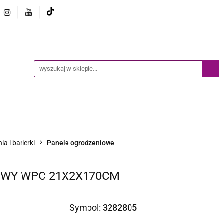
Ogród
Narzędzia
Biznes i Przemysł
Sport
Biznes i Przemysł
Sport
Dziecko
Inne
B
a i barierki
Panele ogrodzeniowe
WY WPC 21X2X170CM
Symbol:
3282805