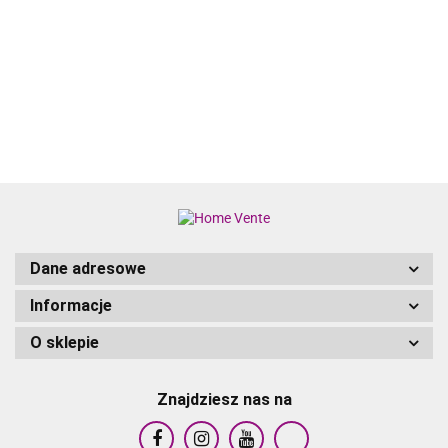
ZESTAW
ZESTAW
ZESTAW
ZESTAW
MEBLI
MEBLI
MEBLI
MEBLI
2946.34
2946.34
2946.34
2760.81
OGRODOWYCH
OGRODOWYCH
OGRODOWYCH
OGRODOWYC
Z
Z
Z
Z
PODUSZKAMI
PODUSZKAMI
PODUSZKAMI
PODUSZKAMI
BEŻOWY
BEŻOWY
BEŻOWY
BEŻOWY
POLIRATTAN
POLIRATTAN
POLIRATTAN
POLIRATTAN
Dane adresowe
Informacje
O sklepie
Znajdziesz nas na