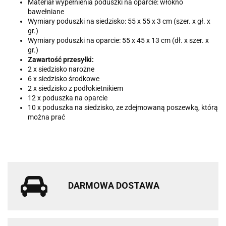
Materiał wypełnienia poduszki na oparcie: włókno
bawełniane
Wymiary poduszki na siedzisko: 55 x 55 x 3 cm (szer. x gł. x
gr.)
Wymiary poduszki na oparcie: 55 x 45 x 13 cm (dł. x szer. x
gr.)
Zawartość przesyłki:
2 x siedzisko narożne
6 x siedzisko środkowe
2 x siedzisko z podłokietnikiem
12 x poduszka na oparcie
10 x poduszka na siedzisko, ze zdejmowaną poszewką, którą
można prać
DARMOWA DOSTAWA