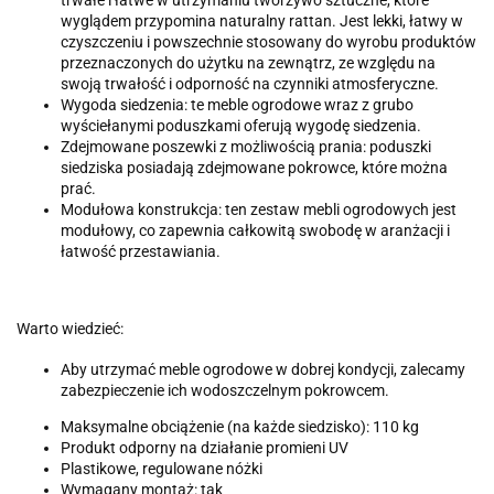
trwałe i łatwe w utrzymaniu tworzywo sztuczne, które
wyglądem przypomina naturalny rattan. Jest lekki, łatwy w
czyszczeniu i powszechnie stosowany do wyrobu produktów
przeznaczonych do użytku na zewnątrz, ze względu na
swoją trwałość i odporność na czynniki atmosferyczne.
Wygoda siedzenia: te meble ogrodowe wraz z grubo
wyściełanymi poduszkami oferują wygodę siedzenia.
Zdejmowane poszewki z możliwością prania: poduszki
siedziska posiadają zdejmowane pokrowce, które można
prać.
Modułowa konstrukcja: ten zestaw mebli ogrodowych jest
modułowy, co zapewnia całkowitą swobodę w aranżacji i
łatwość przestawiania.
Warto wiedzieć:
Aby utrzymać meble ogrodowe w dobrej kondycji, zalecamy
zabezpieczenie ich wodoszczelnym pokrowcem.
Maksymalne obciążenie (na każde siedzisko): 110 kg
Produkt odporny na działanie promieni UV
Plastikowe, regulowane nóżki
Wymagany montaż: tak