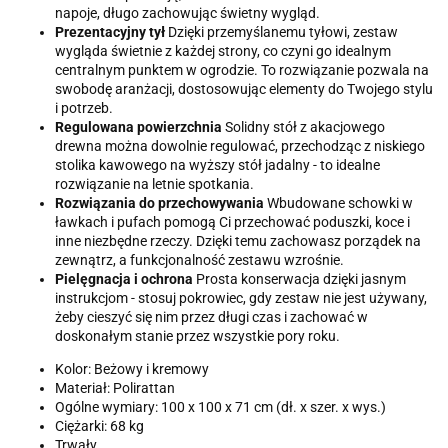
napoje, długo zachowując świetny wygląd.
Prezentacyjny tył
Dzięki przemyślanemu tyłowi, zestaw
wygląda świetnie z każdej strony, co czyni go idealnym
centralnym punktem w ogrodzie. To rozwiązanie pozwala na
swobodę aranżacji, dostosowując elementy do Twojego stylu
i potrzeb.
Regulowana powierzchnia
Solidny stół z akacjowego
drewna można dowolnie regulować, przechodząc z niskiego
stolika kawowego na wyższy stół jadalny - to idealne
rozwiązanie na letnie spotkania.
Rozwiązania do przechowywania
Wbudowane schowki w
ławkach i pufach pomogą Ci przechować poduszki, koce i
inne niezbędne rzeczy. Dzięki temu zachowasz porządek na
zewnątrz, a funkcjonalność zestawu wzrośnie.
Pielęgnacja i ochrona
Prosta konserwacja dzięki jasnym
instrukcjom - stosuj pokrowiec, gdy zestaw nie jest używany,
żeby cieszyć się nim przez długi czas i zachować w
doskonałym stanie przez wszystkie pory roku.
Kolor: Beżowy i kremowy
Materiał: Polirattan
Ogólne wymiary: 100 x 100 x 71 cm (dł. x szer. x wys.)
Ciężarki: 68 kg
Trwały