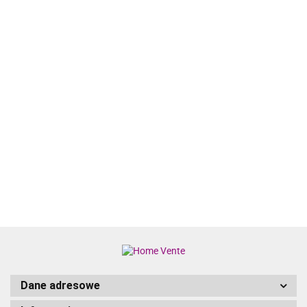
10 CZĘŚCIOWY
10 CZĘŚCIOWY
10 CZĘŚCIOWY
10
ZESTAW SOF
ZESTAW SOF
ZESTAW SOF
ELEMENTOW
OGRODOWYCH
OGRODOWYCH
OGRODOWYCH
3468.14
3527.34
3489.75
ZESTAW SOF
Z
Z
Z
3694.66
OGRODOWYC
PODUSZKAMI
PODUSZKAMI
PODUSZKAMI
PODUSZKAMI
BEŻOWY POLI
BEŻOWY
CZARNY
BEŻOWY RAT
RATTAN
POLIRATTAN
POLIRATTAN 2-
POLIETYLEN
AKACJA
AKACJA
OSOBOWA
AKACJA
SOFA
OGRODOWA Z
PODUSZKAMI
CZARNY POL
Dane adresowe