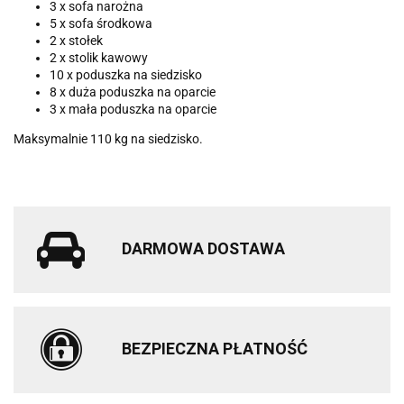
3 x sofa narożna
5 x sofa środkowa
2 x stołek
2 x stolik kawowy
10 x poduszka na siedzisko
8 x duża poduszka na oparcie
3 x mała poduszka na oparcie
Maksymalnie 110 kg na siedzisko.
DARMOWA DOSTAWA
BEZPIECZNA PŁATNOŚĆ