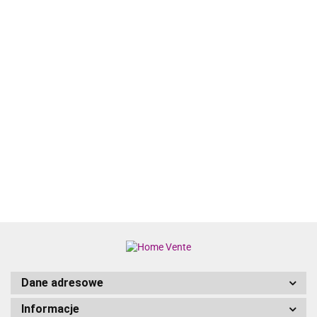
10-CZ.
ZESTAW
10-CZ.
MEBLI DO
4031.74
ZESTAW
OGRODU
10-CZ ZESTAW
10-CZ.
MEBLI
KREMOWE
WYPOCZYNKOWY
OGRODOWY
5888.11
OGRODOWY
PODUSZKI
DO OGRODU Z
ZESTAW
4472.68
4642.03
PODUSZKI
BAMBUS
PODUSZKAMI
WYPOCZYNKOWY
ALUMINIUM
WOSKOWY BRĄZ
PODUSZKI SZARY
ANTRACYT
RATTAN PE
Dane adresowe
Informacje