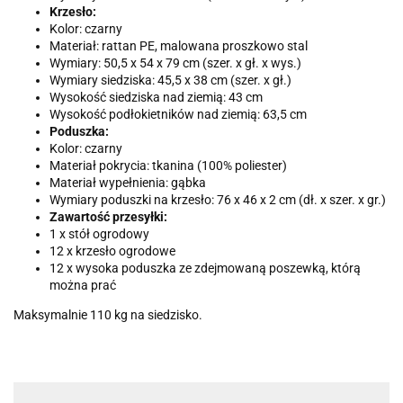
Krzesło:
Kolor: czarny
Materiał: rattan PE, malowana proszkowo stal
Wymiary: 50,5 x 54 x 79 cm (szer. x gł. x wys.)
Wymiary siedziska: 45,5 x 38 cm (szer. x gł.)
Wysokość siedziska nad ziemią: 43 cm
Wysokość podłokietników nad ziemią: 63,5 cm
Poduszka:
Kolor: czarny
Materiał pokrycia: tkanina (100% poliester)
Materiał wypełnienia: gąbka
Wymiary poduszki na krzesło: 76 x 46 x 2 cm (dł. x szer. x gr.)
Zawartość przesyłki:
1 x stół ogrodowy
12 x krzesło ogrodowe
12 x wysoka poduszka ze zdejmowaną poszewką, którą
można prać
Maksymalnie 110 kg na siedzisko.