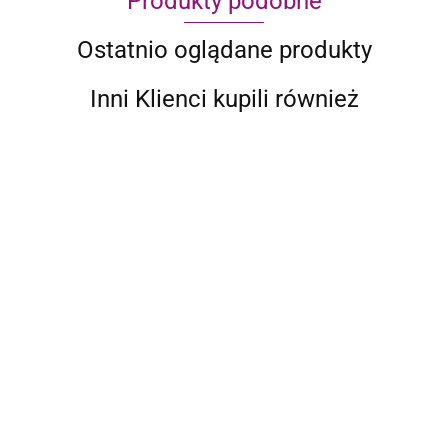
Produkty podobne
Ostatnio oglądane produkty
Inni Klienci kupili również
10-CZ.
ZESTAW
10-CZ.
MEBLI DO
4031.74
ZESTAW
OGRODU
10-CZ ZESTAW
10-CZ.
MEBLI
KREMOWE
WYPOCZYNKOWY
OGRODOWY
5888.11
OGRODOWY
PODUSZKI
DO OGRODU Z
ZESTAW
4472.68
4642.03
PODUSZKI
BAMBUS
PODUSZKAMI
WYPOCZYNKOWY
ALUMINIUM
WOSKOWY BRĄZ
PODUSZKI SZARY