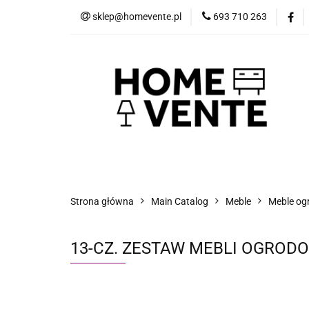
sklep@homevente.pl
693 710 263
Meble
Dom i 
Inne
Blog
Meble
Dom i Ogród
Narzędzia
Strona główna
Main Catalog
Meble
Meble og
13-CZ. ZESTAW MEBLI OGROD