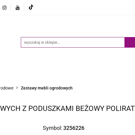
Ogród
Narzędzia
Biznes i Przemysł
Sport
Biznes i Przemysł
Sport
Dziecko
Inne
B
rodowe
Zestawy mebli ogrodowych
OWYCH Z PODUSZKAMI BEŻOWY POLIRA
Symbol:
3256226