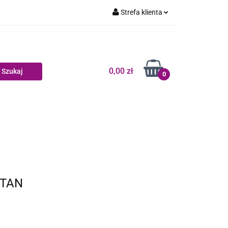
Strefa klienta
Dziecko
Zaloguj się
Zarejestruj się
Dodaj zgłoszenie
0,00 zł
0
Zgody cookies
log
TTAN