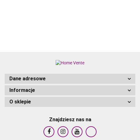
5888.11
OGRODOWY
PODUSZKI
DO OGRODU Z
ZESTAW
4636.64
4634.46
PODUSZKI
BAMBUS
PODUSZKAMI
WYPOCZYNKOWY
ALUMINIUM
WOSKOWY BRĄZ
PODUSZKI SZARY
ANTRACYT
RATTAN PE
Dane adresowe
Informacje
O sklepie
Znajdziesz nas na