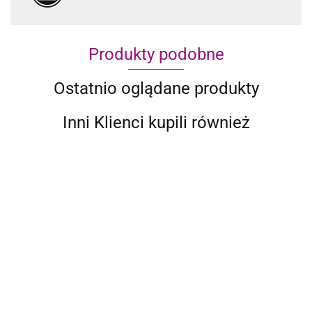
Produkty podobne
Ostatnio oglądane produkty
Inni Klienci kupili również
10-CZ.
ZESTAW
10-CZ.
MEBLI DO
4023.40
ZESTAW
OGRODU
10-CZ ZESTAW
10-CZ.
MEBLI
KREMOWE
WYPOCZYNKOWY
OGRODOWY