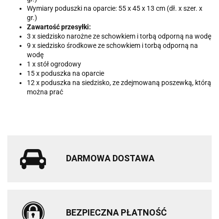
Wymiary poduszki na oparcie: 55 x 45 x 13 cm (dł. x szer. x
gr.)
Zawartość przesyłki:
3 x siedzisko narożne ze schowkiem i torbą odporną na wodę
9 x siedzisko środkowe ze schowkiem i torbą odporną na
wodę
1 x stół ogrodowy
15 x poduszka na oparcie
12 x poduszka na siedzisko, ze zdejmowaną poszewką, którą
można prać
DARMOWA DOSTAWA
BEZPIECZNA PŁATNOŚĆ