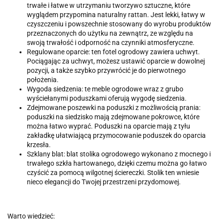
trwałe i łatwe w utrzymaniu tworzywo sztuczne, które
wyglądem przypomina naturalny rattan. Jest lekki, łatwy w
czyszczeniu i powszechnie stosowany do wyrobu produktów
przeznaczonych do użytku na zewnątrz, ze względu na
swoją trwałość i odporność na czynniki atmosferyczne.
Regulowane oparcie: ten fotel ogrodowy zawiera uchwyt.
Pociągając za uchwyt, możesz ustawić oparcie w dowolnej
pozycji, a także szybko przywrócić je do pierwotnego
położenia.
Wygoda siedzenia: te meble ogrodowe wraz z grubo
wyściełanymi poduszkami oferują wygodę siedzenia.
Zdejmowane poszewki na poduszki z możliwością prania:
poduszki na siedzisko mają zdejmowane pokrowce, które
można łatwo wyprać. Poduszki na oparcie mają z tyłu
zakładkę ułatwiającą przymocowanie poduszek do oparcia
krzesła.
Szklany blat: blat stolika ogrodowego wykonano z mocnego i
trwałego szkła hartowanego, dzięki czemu można go łatwo
czyścić za pomocą wilgotnej ściereczki. Stolik ten wniesie
nieco elegancji do Twojej przestrzeni przydomowej.
Warto wiedzieć: