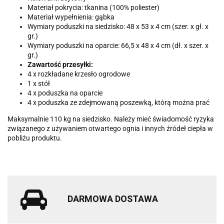
Materiał pokrycia: tkanina (100% poliester)
Materiał wypełnienia: gąbka
Wymiary poduszki na siedzisko: 48 x 53 x 4 cm (szer. x gł. x
gr.)
Wymiary poduszki na oparcie: 66,5 x 48 x 4 cm (dł. x szer. x
gr.)
Zawartość przesyłki:
4 x rozkładane krzesło ogrodowe
1 x stół
4 x poduszka na oparcie
4 x poduszka ze zdejmowaną poszewką, którą można prać
Maksymalnie 110 kg na siedzisko. Należy mieć świadomość ryzyka
związanego z używaniem otwartego ognia i innych źródeł ciepła w
pobliżu produktu.
DARMOWA DOSTAWA