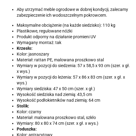
Aby utrzymać meble ogrodowe w dobrej kondycji, zalecamy
zabezpieczenie ich wodoszczelnym pokrowcem.
Maksymalne obciążenie (na każde siedzisko): 110 kg
Plastikowe, regulowane nóżki
Produkt odporny na działanie promieni UV
Wymagany montaż: tak
Krzesło:
Kolor: jasnoszary
Materiał: rattan PE, malowana proszkowo stal
Wymiary w pozycji do siedzenia: 57 x 58,5 x 93 cm (szer. x gł.
x wys.)
Wymiary w pozycji do leżenia: 57 x 86 x 83 cm (szer. x gł. x
wys.)
Wymiary siedziska: 47 x 50 cm (szer. x gł.)
Wysokość siedziska nad ziemią: 43,5 cm
Wysokość podłokietników nad ziemią: 64 cm
Stolik:
Kolor: czarny
Materiał: malowana proszkowo stal, szkło
Wymiary: 80 x 80 x 74 cm (szer. x gł. x wys.)
Poduszka:
Kolor: antracytowy