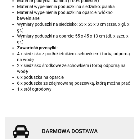
Materiał pokrycia: tkanina (100% poliester)
Materiał wypełnienia poduszki na siedzisko: pianka
Materiał wypełnienia poduszki na oparcie: włókno
bawełniane
Wymiary poduszki na siedzisko: 55 x 55 x 3 cm (szer. x gł. x
gr.)
Wymiary poduszki na oparcie: 55 x 45 x 13 cm (dł. x szer. x
gr.)
Zawartość przesyłki:
4 x siedzisko z podłokietnikiem, schowkiem i torbą odporną
na wodę
2 x siedzisko środkowe ze schowkiem i torbą odporną na
wodę
6 x poduszka na oparcie
6 x poduszka ze zdejmowaną poszewką, którą można prać
1 x stół ogrodowy
DARMOWA DOSTAWA