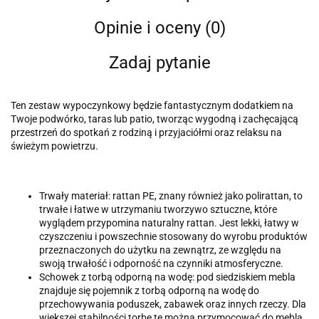
Opinie i oceny (0)
Zadaj pytanie
Ten zestaw wypoczynkowy będzie fantastycznym dodatkiem na
Twoje podwórko, taras lub patio, tworząc wygodną i zachęcającą
przestrzeń do spotkań z rodziną i przyjaciółmi oraz relaksu na
świeżym powietrzu.
Trwały materiał: rattan PE, znany również jako polirattan, to
trwałe i łatwe w utrzymaniu tworzywo sztuczne, które
wyglądem przypomina naturalny rattan. Jest lekki, łatwy w
czyszczeniu i powszechnie stosowany do wyrobu produktów
przeznaczonych do użytku na zewnątrz, ze względu na
swoją trwałość i odporność na czynniki atmosferyczne.
Schowek z torbą odporną na wodę: pod siedziskiem mebla
znajduje się pojemnik z torbą odporną na wodę do
przechowywania poduszek, zabawek oraz innych rzeczy. Dla
większej stabilności torbę tę można przymocować do mebla