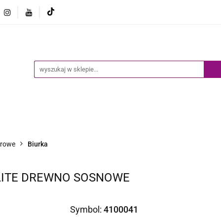
Ogród
Narzędzia
Biznes i Przemysł
Sport
Biznes i Przemysł
Sport
Dziecko
Inne
B
urowe
Biurka
 LITE DREWNO SOSNOWE
Symbol:
4100041