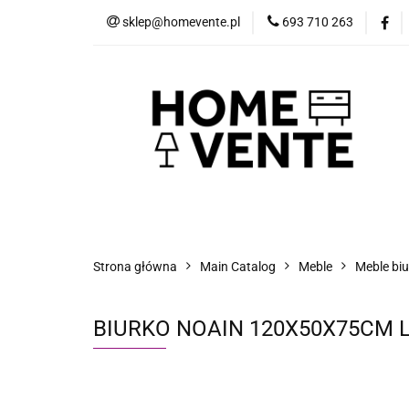
sklep@homevente.pl
693 710 263
Meble
Dom i 
Inne
Blog
Meble
Dom i Ogród
Narzędzia
Strona główna
Main Catalog
Meble
Meble bi
BIURKO NOAIN 120X50X75CM