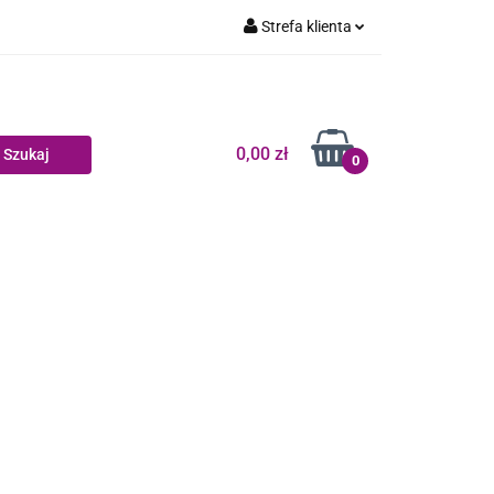
Strefa klienta
Dziecko
Zaloguj się
Zarejestruj się
Dodaj zgłoszenie
0,00 zł
0
Zgody cookies
log