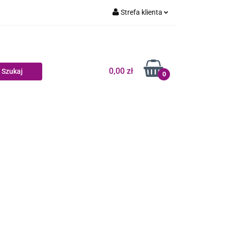
Strefa klienta
Dziecko
Zaloguj się
Zarejestruj się
Dodaj zgłoszenie
0,00 zł
0
Zgody cookies
log