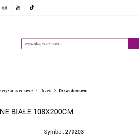
Ogród
Narzędzia
Biznes i Przemysł
Sport
Biznes i Przemysł
Sport
Dziecko
Inne
B
y wykończeniowe
Drzwi
Drzwi domowe
NE BIAŁE 108X200CM
Symbol:
279203