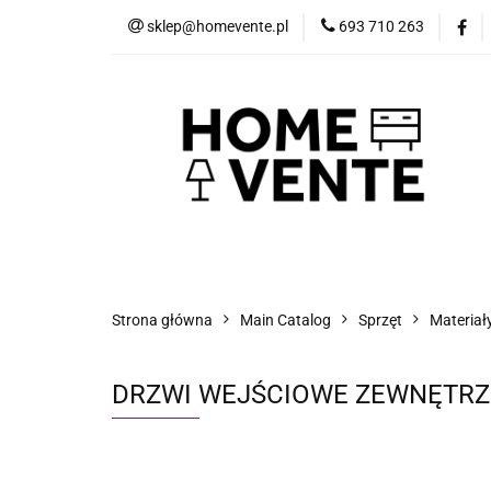
sklep@homevente.pl
693 710 263
Meble
Dom i 
Inne
Blog
Meble
Dom i Ogród
Narzędzia
Strona główna
Main Catalog
Sprzęt
Materiał
DRZWI WEJŚCIOWE ZEWNĘTRZ