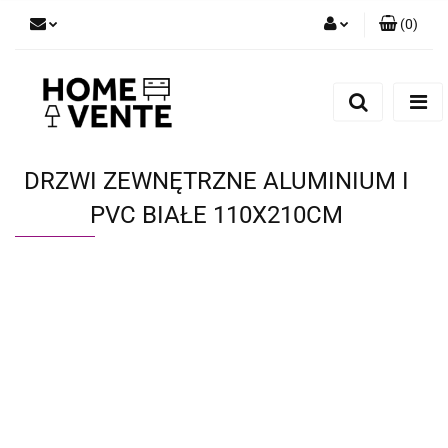
(
0
)
Zaloguj się
Zarejestruj się
Dodaj zgłoszenie
Zgody cookies
DRZWI ZEWNĘTRZNE ALUMINIUM I
PVC BIAŁE 110X210CM