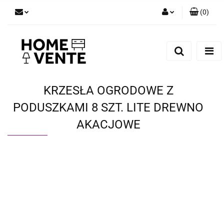
(
0
)
Zaloguj się
Zarejestruj się
Dodaj zgłoszenie
Zgody cookies
KRZESŁA OGRODOWE Z
PODUSZKAMI 8 SZT. LITE DREWNO
AKACJOWE