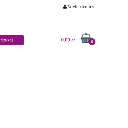
Strefa klienta
Dziecko
Zaloguj się
Zarejestruj się
Dodaj zgłoszenie
0,00 zł
0
Zgody cookies
log