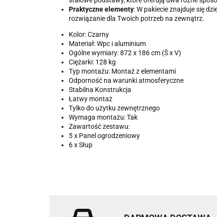
stalowe podstawy, które oferują dwa różne sposob
Praktyczne elementy
: W pakiecie znajduje się d
rozwiązanie dla Twoich potrzeb na zewnątrz.
Kolor: Czarny
Materiał: Wpc i aluminium
Ogólne wymiary: 872 x 186 cm (Š x V)
Ciężarki: 128 kg
Typ montażu: Montaż z elementami
Odporność na warunki atmosferyczne
Stabilna Konstrukcja
Łatwy montaż
Tylko do użytku zewnętrznego
Wymaga montażu: Tak
Zawartość zestawu:
5 x Panel ogrodzeniowy
6 x Słup