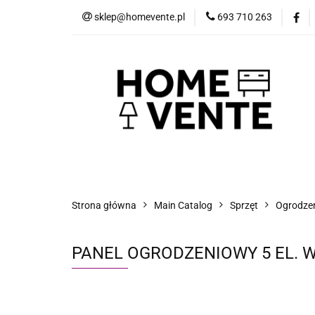
sklep@homevente.pl
693 710 263
Meble
Dom i 
Inne
Blog
Meble
Dom i Ogród
Narzędzia
Strona główna
Main Catalog
Sprzęt
Ogrodzeni
PANEL OGRODZENIOWY 5 EL. 