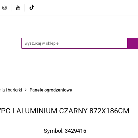
Ogród
Narzędzia
Biznes i Przemysł
Sport
Biznes i Przemysł
Sport
Dziecko
Inne
B
a i barierki
Panele ogrodzeniowe
WPC I ALUMINIUM CZARNY 872X186CM
Symbol:
3429415