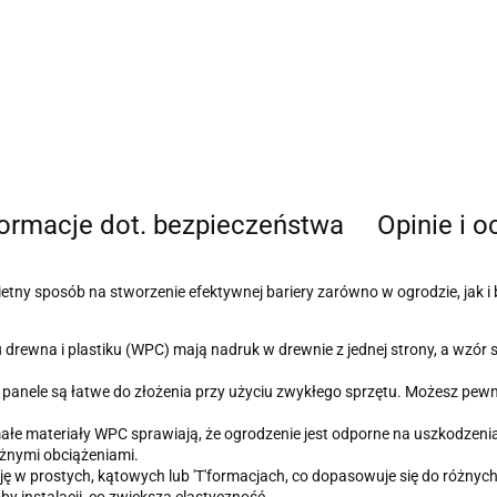
formacje dot. bezpieczeństwa
Opinie i o
ny sposób na stworzenie efektywnej bariery zarówno w ogrodzie, jak i 
 drewna i plastiku (WPC) mają nadruk w drewnie z jednej strony, a wzór
panele są łatwe do złożenia przy użyciu zwykłego sprzętu. Możesz pewni
ałe materiały WPC sprawiają, że ogrodzenie jest odporne na uszkodzenia 
różnymi obciążeniami.
ję w prostych, kątowych lub 'T'formacjach, co dopasowuje się do różnyc