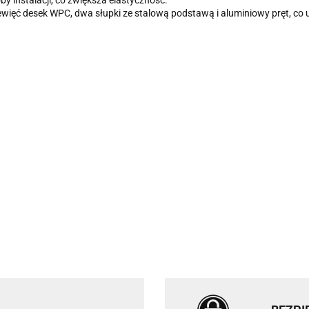
y instalacji, co zwiększa elastyczność.
ziewięć desek WPC, dwa słupki ze stalową podstawą i aluminiowy pręt, c