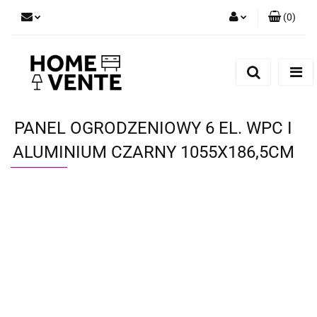
(
0
)
Zaloguj się
Zarejestruj się
Dodaj zgłoszenie
Zgody cookies
PANEL OGRODZENIOWY 6 EL. WPC I
ALUMINIUM CZARNY 1055X186,5CM