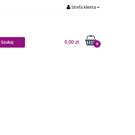
Strefa klienta
Dziecko
Zaloguj się
Zarejestruj się
Dodaj zgłoszenie
0,00 zł
0
Zgody cookies
log