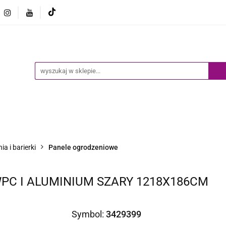
Ogród
Narzędzia
Biznes i Przemysł
Sport
Biznes i Przemysł
Sport
Dziecko
Inne
B
a i barierki
Panele ogrodzeniowe
WPC I ALUMINIUM SZARY 1218X186CM
Symbol:
3429399