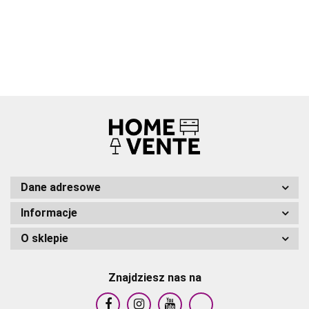
BIAŁA
LITE
MIODOWY
DREWNO
DREWNO
BRĄZ
SOSNOWE
SOSNOWE
SOSNOWA
90X200CM
90X200CM
90X200CM
Dane adresowe
Informacje
O sklepie
Znajdziesz nas na