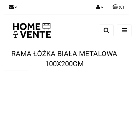
(
0
)
Zaloguj się
Zarejestruj się
Dodaj zgłoszenie
Zgody cookies
RAMA ŁÓŻKA BIAŁA METALOWA
100X200CM