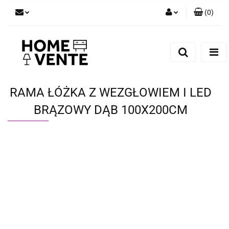
(
0
)
Zaloguj się
Zarejestruj się
Dodaj zgłoszenie
Zgody cookies
RAMA ŁÓŻKA Z WEZGŁOWIEM I LED
BRĄZOWY DĄB 100X200CM