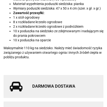
Materiał wypełnienia poduszki siedziska: pianka
Wymiary poduszki siedziska: 47 x 50 x 4 cm (szer. x gł. x gr.)
Zawartość przesyłki:
1 x stół ogrodowy
8 x rozkładane krzesło ogrodowe
2 x rozkładane krzesło ogrodowe z podnóżkiem
10 x poduszka na siedzisko ze zdejmowanym i nadającym się
do prania pokrowcem
10 x poduszka na oparcie
Maksymalnie 110 kg na siedzisko. Należy mieć świadomość ryzyka
związanego z używaniem otwartego ognia i innych źródeł ciepła w
pobliżu produktu.
DARMOWA DOSTAWA