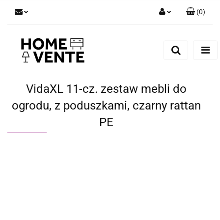
(
0
)
Zaloguj się
Zarejestruj się
Dodaj zgłoszenie
Zgody cookies
VidaXL 11-cz. zestaw mebli do
ogrodu, z poduszkami, czarny rattan
PE