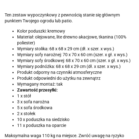
Ten zestaw wypoczynkowy z pewnością stanie się głównym
punktem Twojego ogrodu lub patio.
Kolor poduszki: kremowy
Materiał: olejowane, lite drewno akacjowe, tkanina (100%
poliester)
Wymiary stolika: 68 x 68 x 29 cm (dł. x szer. x wys.)
Wymiary sofy narożnej: 70 x 70 x 60 cm (szer. x gł. x wys.)
Wymiary sofy środkowej: 68 x 70 x 60 cm (szer. x gł. x wys.)
Wymiary podnóżka: 68 x 68 x 29 cm (dł. x szer. x wys.)
Produkt odporny na czynniki atmosferyczne
Produkt odpowiedni do użytku na zewnątrz
Wymagany montaż: tak
Zawartość przesyłki:
1 x stół
3 x sofa narożna
5 x sofa środkowa
2 x stołek
10 x poduszka na siedzisko
11 x poduszka na oparcie
Maksymalna waga 110 kg na miejsce. Zwróć uwagę na ryzyko