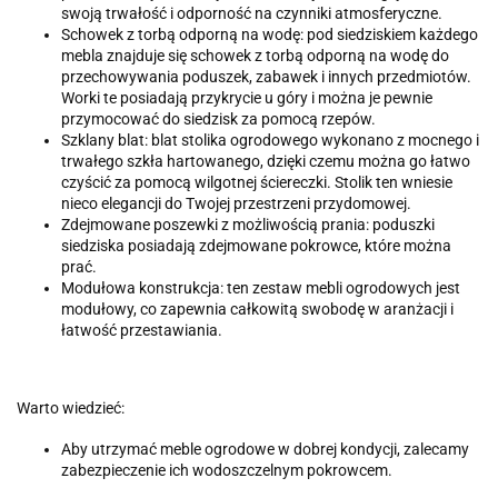
swoją trwałość i odporność na czynniki atmosferyczne.
Schowek z torbą odporną na wodę: pod siedziskiem każdego
mebla znajduje się schowek z torbą odporną na wodę do
przechowywania poduszek, zabawek i innych przedmiotów.
Worki te posiadają przykrycie u góry i można je pewnie
przymocować do siedzisk za pomocą rzepów.
Szklany blat: blat stolika ogrodowego wykonano z mocnego i
trwałego szkła hartowanego, dzięki czemu można go łatwo
czyścić za pomocą wilgotnej ściereczki. Stolik ten wniesie
nieco elegancji do Twojej przestrzeni przydomowej.
Zdejmowane poszewki z możliwością prania: poduszki
siedziska posiadają zdejmowane pokrowce, które można
prać.
Modułowa konstrukcja: ten zestaw mebli ogrodowych jest
modułowy, co zapewnia całkowitą swobodę w aranżacji i
łatwość przestawiania.
Warto wiedzieć:
Aby utrzymać meble ogrodowe w dobrej kondycji, zalecamy
zabezpieczenie ich wodoszczelnym pokrowcem.