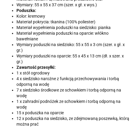
Wymiary: 55 x 55 x 37 cm (szer. x gł. x wys.)
Poduszka:
Kolor: kremowy
Materiał pokrycia: tkanina (100% poliester)
Materiał wypełnienia poduszki na siedzisko: pianka
Materiał wypełnienia poduszki na oparcie: włókno
bawełniane
Wymiary poduszki na siedzisko: 55 x 55 x 3 cm (szer. x gł. x
gr.)
Wymiary poduszki na oparcie: 55 x 45 x 13 cm (dł. x szer. x
gr.)
Zawartość przesyłki:
1 x stół ogrodowy
4 x siedzisko narożne z funkcją przechowywania i torbą
odporną na wodę
7 x siedzisko środkowe ze schowkiem i torbą odporną na
wodę
1 x zahradní podnóżek ze schowkiem i torbą odporną na
wodę
15 x poduszka na oparcie
12 x poduszka na siedzisko, ze zdejmowaną poszewką, którą
można prać