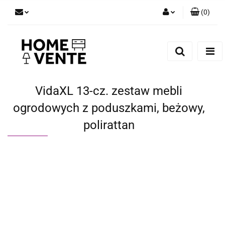
(
0
)
Zaloguj się
Zarejestruj się
Dodaj zgłoszenie
Zgody cookies
VidaXL 13-cz. zestaw mebli
ogrodowych z poduszkami, beżowy,
polirattan